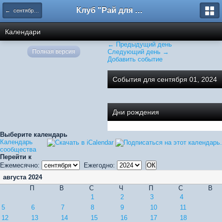
Клуб "Рай для общения"
← сентября 2024
Календари
← Предыдущий день
Полная версия
Следующий день →
Добавить событие
События для сентября 01, 2024
Дни рождения
Выберите календарь
Календарь
сообщества
Перейти к
Ежемесячно:
Ежегодно:
августа 2024
П
В
С
Ч
П
С
В
1
2
3
4
5
6
7
8
9
10
11
12
13
14
15
16
17
18