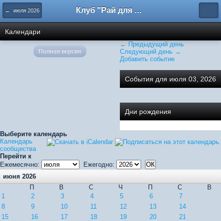
Клуб "Рай для общения"
← июля 2026
Календари
← Предыдущий день
Полная версия
Следующий день →
Добавить событие
События для июля 03, 2026
Дни рождения
Выберите календарь
Календарь
сообщества
Перейти к
Ежемесячно:
Ежегодно:
июня 2026
П
В
С
Ч
П
С
В
1
2
3
4
5
6
7
8
9
10
11
12
13
14
15
16
17
18
19
20
21