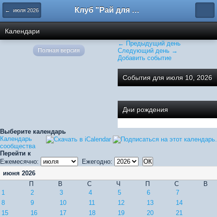
Клуб "Рай для общения"
← июля 2026
Календари
← Предыдущий день
Полная версия
Следующий день →
Добавить событие
События для июля 10, 2026
Дни рождения
Выберите календарь
Календарь
сообщества
Перейти к
Ежемесячно:
Ежегодно:
июня 2026
П
В
С
Ч
П
С
В
1
2
3
4
5
6
7
8
9
10
11
12
13
14
15
16
17
18
19
20
21